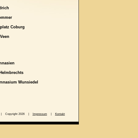
drich
r Sommer
platz Coburg
 Veen
mnasien
Helmbrechts
ymnasium Wunsiedel
8 56 | Copyright 2026 |
Impressum
|
Kontakt