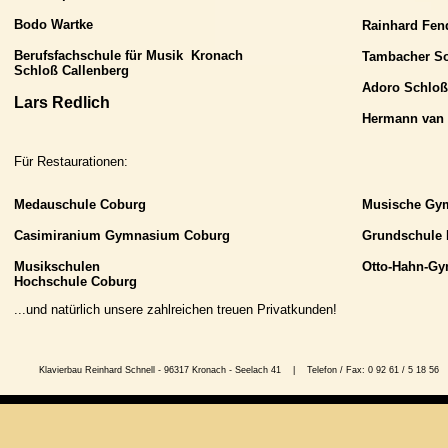
Bodo Wartke
Rainhard Fen
Berufsfachschule für Musik Kronach
Tambache
Schloß Callenberg
Adoro Schloß
Lars Redlich
Hermann van
Für Restaurationen:
Medauschule Coburg
Musische Gy
Casimiranium Gymnasium Coburg
Grundschule 
Musikschulen
Otto-Hahn-G
Hochschule Coburg
...und natürlich unsere zahlreichen treuen Privatkunden!
Klavierbau Reinhard Schnell - 96317 Kronach - Seelach 41 | Telefon / Fax: 0 92 61 / 5 1