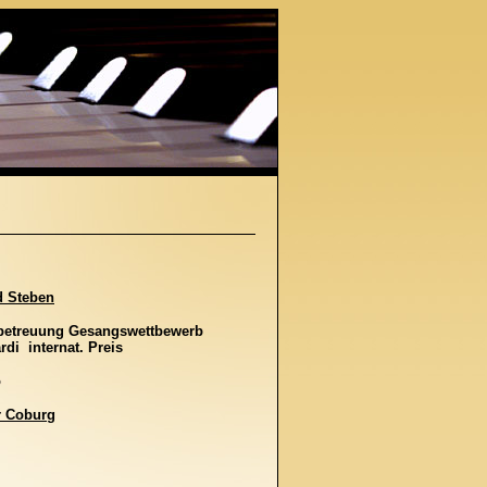
d Steben
betreuung Gesangswettbewerb
rdi internat. Preis
o
r Coburg