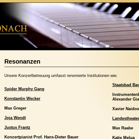
Resonanzen
Unsere Konzertbetreuung umfasst renomierte Institutionen wie:
Staatsbad Ba
Spider Murphy Gang
Instrumenten
Konstantin Wecker
Alexander Gia
Max Greger
Xavier Naido
Joja Wendt
Landestheate
Justus Frantz
Max Raabe
Konzertpianist Prof. Hans-Dieter Bauer
Katie Melua