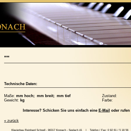
""
Technische Daten:
Maße:
mm hoch; mm breit; mm tief
Zustand:
Gewicht:
kg
Farbe:
Interesse? Schicken Sie uns einfach eine
E-Mail
oder rufen 
« zurück
Klavierbau Reinhard Schnell - 96317 Kronach - Seelach 41 | Telefon / Fax: 0 92 61 / 5 1