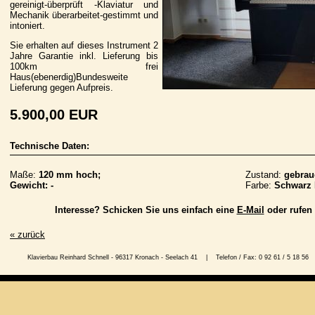
gereinigt-überprüft -Klaviatur und
Mechanik überarbeitet-gestimmt und
intoniert.
Sie erhalten auf dieses Instrument 2
Jahre Garantie inkl. Lieferung bis
100km frei
Haus(ebenerdig)Bundesweite
Lieferung gegen Aufpreis.
5.900,00 EUR
Technische Daten:
Maße:
120 mm hoch;
Zustand:
gebrau
Gewicht: -
Farbe:
Schwarz 
Interesse? Schicken Sie uns einfach eine
E-Mail
oder rufen 
« zurück
Klavierbau Reinhard Schnell - 96317 Kronach - Seelach 41 | Telefon / Fax: 0 92 61 / 5 1